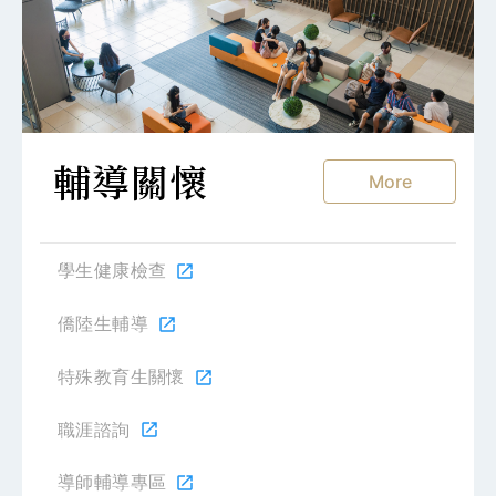
輔導關懷
More
學生健康檢查
open_in_new
僑陸生輔導
open_in_new
特殊教育生關懷
open_in_new
職涯諮詢
open_in_new
導師輔導專區
open_in_new