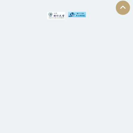
回
:::
(02) 2905-3174
天主教輔仁大學-學生事務處處本部(舒德樓4樓)
Copyright ©2024-2030 Fu Jen Catholic University Office of Student Affairs